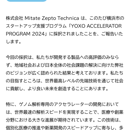
c
,
S
I
h
y
n
n
株式会社 Mitate Zepto Technica は、このたび横浜市の
s
c
i
スタートアップ支援プログラム「YOXO ACCELERATOR
t
.
PROGRAM 2024」に採択されましたことを、ご報告いた
c
e
します。
m
a
D
,
e
今回の採択は、私たちが開発する製品への高評価のみなら
I
v
ず、地域社会および日本全体の社会課題の解決に向けた弊社
n
e
のビジョンが広く認められた結果と考えております。私たち
c
l
の目指すところは、世界最高レベルの先端技術を通じて社会
.
o
に貢献し、より良い未来を創造することにあります。
p
e
特に、ゲノム解析専用のアクセラレーターの開発において
r
は、世界最速の解析スピードを実現することで、医療や創薬
分野における大きな進展が期待されています。この技術は、
個別化医療の推進や新薬開発のスピードアップに寄与し、多