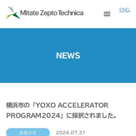
M
コ
i
ENG
ン
t
メ
ニ
テ
a
ュ
M
ー
G
ン
t
i
e
e
ツ
n
Z
t
へ
o
e
a
ス
NEWS
p
m
t
キ
t
e
ッ
e
o
C
プ
Z
T
o
e
e
m
c
p
p
h
t
u
横浜市の「YOXO ACCELERATOR
n
t
o
PROGRAM2024」に採択されました。
i
i
T
c
n
e
a
2024.07.31
お知らせ
g